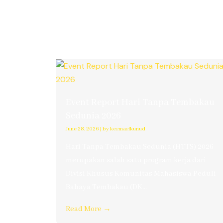
Event Report Hari Tanpa Tembakau
Sedunia 2026
June 28, 2026
|
by kesmasfkunud
Hari Tanpa Tembakau Sedunia (HTTS) 2026
merupakan salah satu program kerja dari
Divisi Khusus Komunitas Mahasiswa Peduli
Bahaya Tembakau (DK...
Read More →