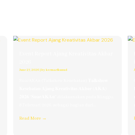
Event Report Ajang Kreativitas Akbar
2026
June 27, 2026
|
by kesmasfkunud
SuarAKAn (Talkshow Kesehatan) 𝐓𝐚𝐥𝐤𝐬𝐡𝐨𝐰
𝐊𝐞𝐬𝐞𝐡𝐚𝐭𝐚𝐧 𝐀𝐣𝐚𝐧𝐠 𝐊𝐫𝐞𝐚𝐭𝐢𝐯𝐢𝐭𝐚𝐬 𝐀𝐤𝐛𝐚𝐫 (𝐀𝐊𝐀)
𝟐𝟎𝟐𝟔 “𝐒𝐮𝐚𝐫𝐀𝐊𝐀𝐧” dilaksanakan pada Minggu,
8 Februari 2026, sebagai bagian dari...
Read More →