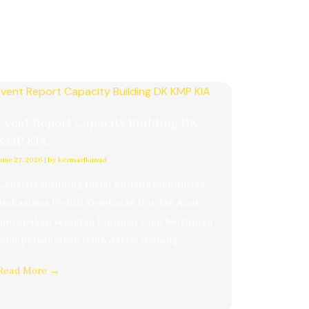
Event Report Capacity Building DK
KMP KIA
June 27, 2026
|
by kesmasfkunud
Capacity Building Divisi Khusus Komunitas
Mahasiswa Peduli Kesehatan Ibu dan Anak
merupakan kegiatan tahunan yang bertujuan
memperkenalkan lebih dalam tentang...
Read More →