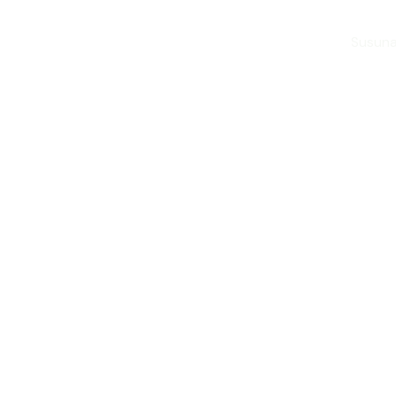
Susuna
ersitas Udayana