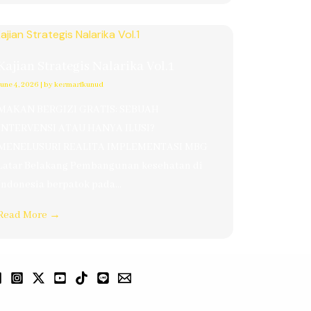
Kajian Strategis Nalarika Vol.1
June 4, 2026
|
by kesmasfkunud
MAKAN BERGIZI GRATIS: SEBUAH
INTERVENSI ATAU HANYA ILUSI?
MENELUSURI REALITA IMPLEMENTASI MBG
Latar Belakang Pembangunan kesehatan di
Indonesia berpatok pada...
Read More →