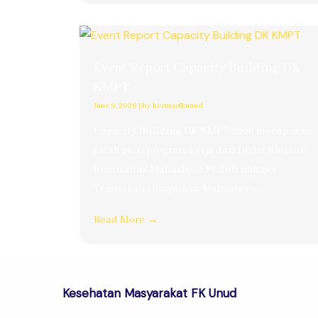
Event Report Capacity Building DK
KMPT
June 9, 2026
|
by kesmasfkunud
Capacity Building DK KMPT 2026 merupakan
salah satu program kerja dari Divisi Khusus
Komunitas Mahasiswa Peduli Bahaya
Tembakau Himpunan Mahasiswa...
Read More →
Kesehatan Masyarakat FK Unud