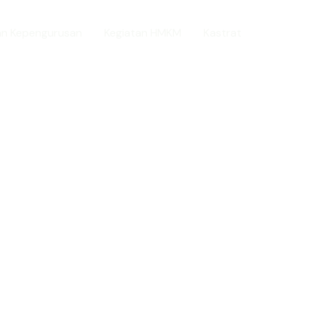
n Kepengurusan
Kegiatan HMKM
Kastrat