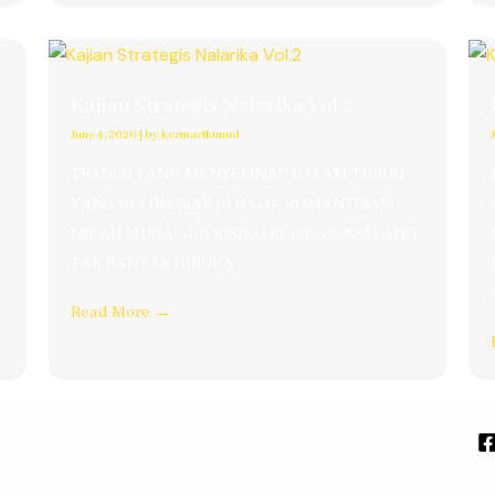
Kajian Strategis Nalarika Vol.2
June 4, 2026
|
by kesmasfkunud
TRADISI YANG MENYELINAP DALAM TUBUH
YANG BELUM SIAP DI BALIK ROMANTISASI
NIKAH MUDA ADA RISIKO REPRODUKSI YANG
TAK BANYAK DIBUKA...
Read More →