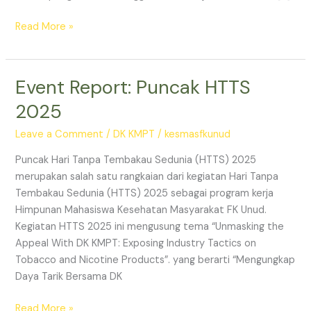
Read More »
Event Report: Puncak HTTS
Event
Report:
2025
Puncak
HTTS
Leave a Comment
/
DK KMPT
/
kesmasfkunud
2025
Puncak Hari Tanpa Tembakau Sedunia (HTTS) 2025
merupakan salah satu rangkaian dari kegiatan Hari Tanpa
Tembakau Sedunia (HTTS) 2025 sebagai program kerja
Himpunan Mahasiswa Kesehatan Masyarakat FK Unud.
Kegiatan HTTS 2025 ini mengusung tema “Unmasking the
Appeal With DK KMPT: Exposing Industry Tactics on
Tobacco and Nicotine Products”. yang berarti “Mengungkap
Daya Tarik Bersama DK
Read More »