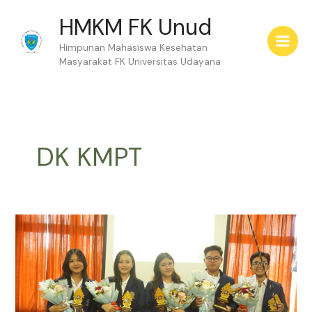
Skip
HMKM FK Unud
to
content
Himpunan Mahasiswa Kesehatan
Masyarakat FK Universitas Udayana
DK KMPT
Event
Report:
Musyawarah
Anggota
DK
KMPT