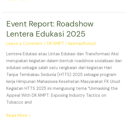
Event Report: Roadshow
Event
Report:
Lentera Edukasi 2025
Roadshow
Lentera
Leave a Comment
/
DK KMPT
/
kesmasfkunud
Edukasi
Lentera Edukasi atau Lintas Edukasi dan Transformasi Aksi
2025
merupakan kegiatan dalam bentuk roadshow sosialisasi dan
edukasi sebagai salah satu rangkaian dari kegiatan Hari
Tanpa Tembakau Sedunia (HTTS) 2025 sebagai program
kerja Himpunan Mahasiswa Kesehatan Masyarakat FK Unud.
Kegiatan HTTS 2025 ini mengusung tema “Unmasking the
Appeal With DK KMPT: Exposing Industry Tactics on
Tobacco and
Read More »