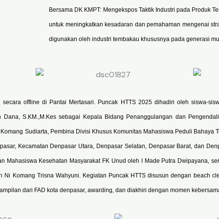
Bersama DK KMPT: Mengekspos Taktik Industri pada Produk Tem
untuk meningkatkan kesadaran dan pemahaman mengenai strate
digunakan oleh industri tembakau khususnya pada generasi m
secara offline di Pantai Mertasari. Puncak HTTS 2025 dihadiri oleh siswa-s
n Dana, S.KM.,M.Kes sebagai Kepala Bidang Penanggulangan dan Pengendali
k Komang Sudiarta, Pembina Divisi Khusus Komunitas Mahasiswa Peduli Bahaya 
pasar, Kecamatan Denpasar Utara, Denpasar Selatan, Denpasar Barat, dan Denp
n Mahasiswa Kesehatan Masyarakat FK Unud oleh I Made Putra Dwipayana, ser
Ni Komang Trisna Wahyuni. Kegiatan Puncak HTTS disusun dengan beach cl
ampilan dari FAD kota denpasar, awarding, dan diakhiri dengan momen kebersama