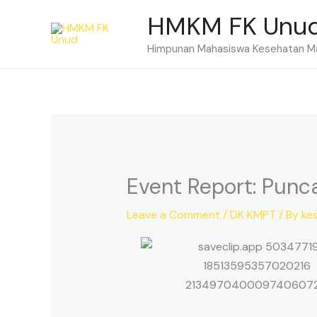
Skip
HMKM FK Unu
to
content
Himpunan Mahasiswa Kesehatan Ma
Event Report: Pun
Leave a Comment
/
DK KMPT
/ By
ke