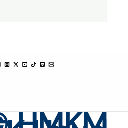
©
HMKM