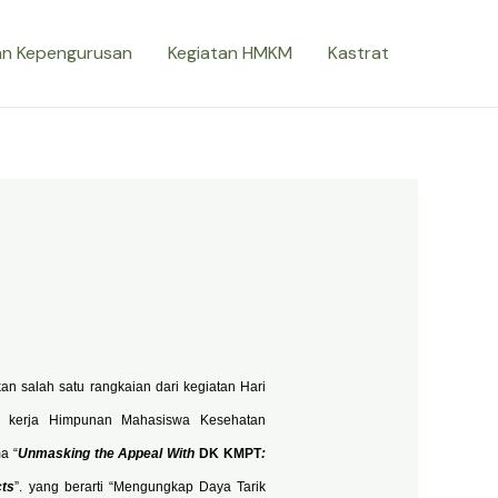
n Kepengurusan
Kegiatan HMKM
Kastrat
n salah satu rangkaian dari kegiatan Hari
 kerja Himpunan Mahasiswa Kesehatan
a “
Unmasking the Appeal With
DK KMPT
:
cts
”. yang berarti “Mengungkap Daya Tarik